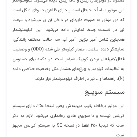
معمولاً در موتورهای ریس و کاف ریس دیده می‌شود. کیلومترشمار
این موتور تماماً دیجیتال است و دارای ظاهری دایره‌ای شکل است
که دور موتور به صورت دایره‌ای در داخل آن پر می‌شود و سرعت
نیز در قسمت وسط نمایش داده می‌شود. این کیلومترشمار
همچنین شامل آمپر بنزین، آمپر آب، سه حالت مختلف رانندگی،
نمایشگر دنده، ساعت، مقدار کیلومتر طی شده (ODO) و وضعیت
فعال/غیرفعال بودن کوییک شیفتر است. دو دکمه برای دسترسی
به تنظیمات کیلومتر و چراغ‌های هشدار مثل وضعیت خلاصی دنده
(N)، راهنماها و… نیز در اطراف کیلومترشمار قرار دارند.
سیستم سوییچ
این موتور برخلاف رقیب دیرینه‌اش یعنی نینجا 250، دارای سیستم
کی‌لس نیست و با سوییچ عادی راه‌اندازی می‌شود. لازم به ذکر
است که نینجا 250 فقط در نسخه SE به سیستم کی‌لس مجهز
است.