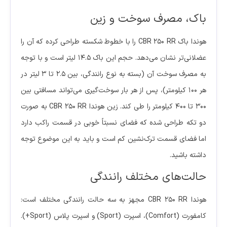
باک، مصرف سوخت و زین
هوندا باک CBR 250 RR را با خطوط شکسته طراحی کرده که آن را
عضلانی‌تر نشان می‌دهد. حجم این باک 14.5 لیتر است و با توجه
به مصرف سوخت آن (بسته به نوع رانندگی، بین 2.5 تا 3 لیتر در
هر 100 کیلومتر)، پس از هر بار سوخت‌گیری می‌تواند مسافتی بین
300 تا 400 کیلومتر را طی کند. زین هوندا CBR 250 RR به صورت
دو تکه طراحی شده که فضای نسبتاً خوبی در قسمت راکب دارد
اما فضای قسمت ترک‌نشین کم است و باید به این موضوع توجه
داشته باشید.
حالت‌های مختلف رانندگی
هوندا CBR 250 RR مجهز به سه حالت رانندگی مختلف است:
کامفورت (Comfort)، اسپرت (Sport) و اسپرت پلاس (Sport+).