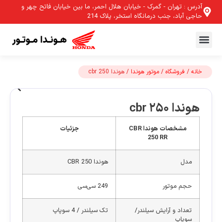
آدرس : تهران - گمرک - خیابان هلال احمر، ما بین خیابان فاتح چهر و
حاجی آباد، جنب درمانگاه استخر، پلاک 214
خانه
/
فروشگاه
/
موتور هوندا
/ هوندا cbr 250
هوندا cbr 250
مشخصات هوندا CBR
جزئیات
250 RR
مدل
هوندا CBR 250
حجم موتور
249 سی‌سی
تعداد و آرایش سیلندر/
تک سیلندر / 4 سوپاپ
سوپاپ