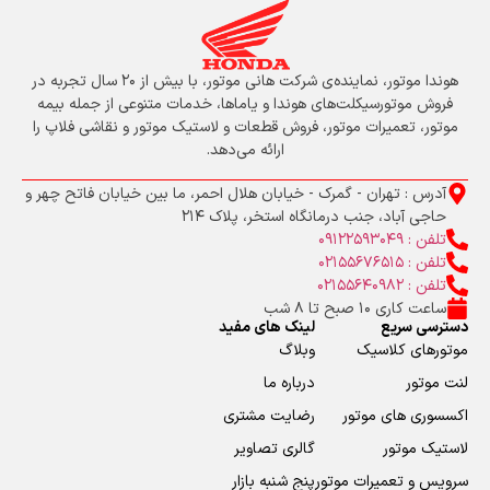
هوندا موتور، نماینده‌ی شرکت هانی موتور، با بیش از ۲۰ سال تجربه در
فروش موتورسیکلت‌های هوندا و یاماها، خدمات متنوعی از جمله بیمه
موتور، تعمیرات موتور، فروش قطعات و لاستیک موتور و نقاشی فلاپ را
ارائه می‌دهد.
آدرس : تهران - گمرک - خیابان هلال احمر، ما بین خیابان فاتح چهر و
حاجی آباد، جنب درمانگاه استخر، پلاک 214
تلفن : 09122593049
تلفن : 02155676515
تلفن : 02155640982
ساعت کاری 10 صبح تا 8 شب
دسترسی سریع
لینک های مفید
موتورهای کلاسیک
وبلاگ
لنت موتور
درباره ما
اکسسوری های موتور
رضایت مشتری
لاستیک موتور
گالری تصاویر
سرویس و تعمیرات موتور
پنج شنبه بازار