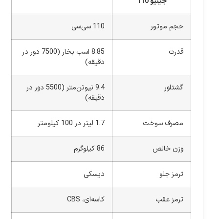
جینیو 110
حجم موتور
110 سی‌سی
قدرت
8.85 اسب بخار (7500 دور در
دقیقه)
گشتاور
9.4 نیوتن‌متر (5500 دور در
دقیقه)
مصرف سوخت
1.7 لیتر در 100 کیلومتر
وزن خالص
86 کیلوگرم
ترمز جلو
دیسکی
ترمز عقب
کاسه‌ای، CBS