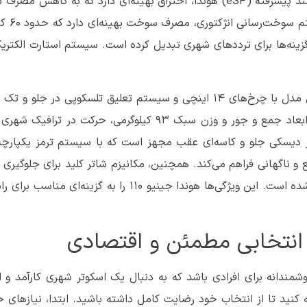
چرخ‌ها منتقل می‌شود. این موتور به لطف فناوری توان هوشمند پیشرفته (eSP) هوندا، احتراق بهینه‌ای دارد که به
افزایش راندمان موتور کمک 
سواری و هندلینگ هوندا جینیو 110 نیز بهبود یافته است. این مدل با چرخ‌های 14 اینچی و سیستم تعلیق تلسکوپی د
در عقب، تجربه‌ای راحت و پایدار از رانندگی را ارائه می‌دهد. ابعاد جمع و جور و وزن سبک 93 کیلوگرمی، حرکت
و ناگهانی فراهم می‌کند. همچنین، مکانیزم شاتر کلید برای جلوگیری 
و قفل ترمز دستی برای پارک کردن در سطوح شیب‌دار تعبیه شده است. این ویژگی‌ها هوندا جینیو 110 را به گز
110 می‌تواند یک انتخاب هوشمندانه برای افرادی باشد که به دنبال یک اسکوتر شهری کارآمد
نید تا از انتخاب خود رضایت کامل داشته باشید. ابتدا، نیازهای خو