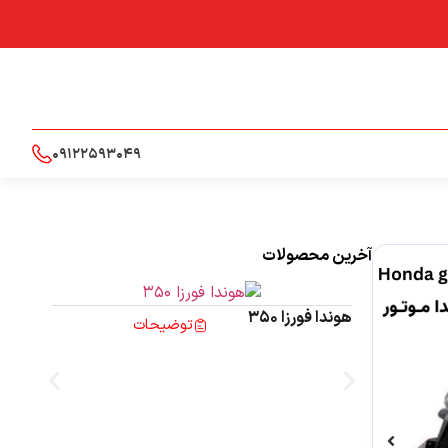
09122593049
آخرین محصولات
هوندا فورزا 350
توضیحات
هوند