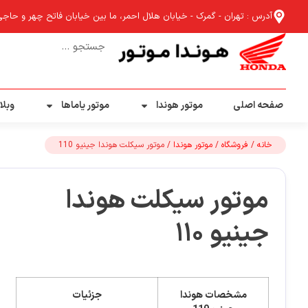
آدرس : تهران - گمرک - خیابان هلال احمر، ما بین خیابان فاتح چهر و حاجی آب
صفحه اصلی
موتور هوندا
موتور یاماها
وبلا
خانه
/
فروشگاه
/
موتور هوندا
/ موتور سیکلت هوندا جینیو 110
موتور سیکلت هوندا
جینیو 110
مشخصات هوندا
جزئیات