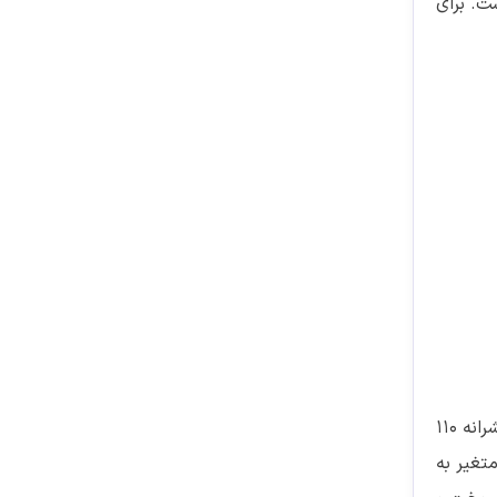
نندگان شهری است. برای
موتور سیکلت هوندا جینیو 110 با طراحی مدرن و عملکرد کارآمد، یکی از اسکوترهای محبوب برای رانندگی شهری است. این مدل با پیشرانه 110
ه و تک سیلندر، توان تولید 9 اسب بخار قدرت و 9.3 نیوتن متر گشتاور را دارد که از طریق گیربکس اتوماتیک V متغیر به