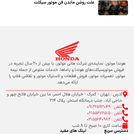
علت روشن ماندن فن موتور سیکلت
هوندا موتور، نماینده‌ی شرکت هانی موتور، با بیش از ۲۰ سال تجربه در
فروش موتورسیکلت‌های هوندا و یاماها، خدمات متنوعی از جمله بیمه
موتور، تعمیرات موتور، فروش قطعات و لاستیک موتور و نقاشی فلاپ را
ارائه می‌دهد.
آدرس : تهران - گمرک - خیابان هلال احمر، ما بین خیابان فاتح چهر و
حاجی آباد، جنب درمانگاه استخر، پلاک 214
تلفن : 09122593049
تلفن : 02155676515
تلفن : 02155640982
ساعت کاری 10 صبح تا 8 شب
دسترسی سریع
لینک های مفید