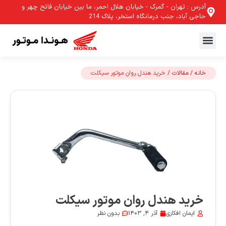
آدرس : تهران - گمرک - خیابان هلال احمر، ما بین خیابان فاتح چهر و
حاجی آباد، جنب درمانگاه استخر، پلاک 214
خانه
/
مقالات
/ خرید هندل روان موتور سیکلت
خرید هندل روان موتور سیکلت
ایمان افکاری
آذر 4, 1403
بدون نظر