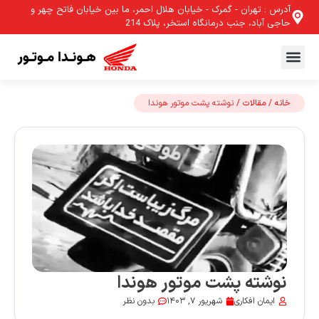
آدرس : تهران - گمرک - خیابان هلال احمر، ما بین خیابان فاتح چهر و
حاجی آباد، جنب درمانگاه استخر، پلاک 214
خانه
/
مقالات
/ نوشته پشت موتور هوندا
نوشته پشت موتور هوندا
ایمان افکاری
شهریور 7, 1403
بدون نظر