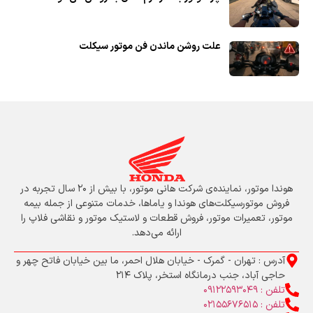
علت روشن ماندن فن موتور سیکلت
هوندا موتور، نماینده‌ی شرکت هانی موتور، با بیش از ۲۰ سال تجربه در
فروش موتورسیکلت‌های هوندا و یاماها، خدمات متنوعی از جمله بیمه
موتور، تعمیرات موتور، فروش قطعات و لاستیک موتور و نقاشی فلاپ را
ارائه می‌دهد.
آدرس : تهران - گمرک - خیابان هلال احمر، ما بین خیابان فاتح چهر و
حاجی آباد، جنب درمانگاه استخر، پلاک 214
تلفن : 09122593049
تلفن : 02155676515