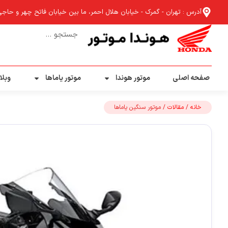
آدرس : تهران - گمرک - خیابان هلال احمر، ما بین خیابان فاتح چهر و حاجی آب
صفحه اصلی
موتور هوندا
موتور یاماها
وبلا
خانه
/
مقالات
/ موتور سنگین یاماها