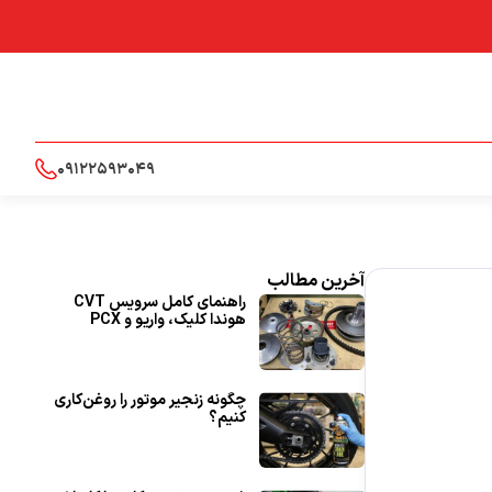
09122593049
آخرین مطالب
راهنمای کامل سرویس CVT
هوندا کلیک، واریو و PCX
چگونه زنجیر موتور را روغن‌کاری
کنیم؟