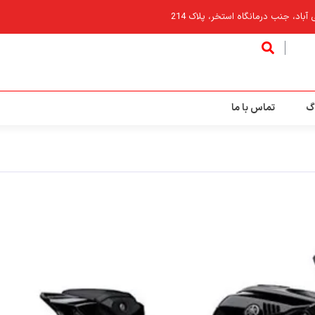
اد، جنب درمانگاه استخر، پلاک 214
گ
تماس با ما