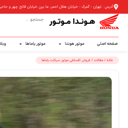
آدرس : تهران - گمرک - خیابان هلال احمر، ما بین خیابان فاتح چهر و حاجی آب
صفحه اصلی
موتور هوندا
موتور یاماها
وبلا
خانه
/
مقالات
/ فروش اقساطی موتور سیکلت یاماها