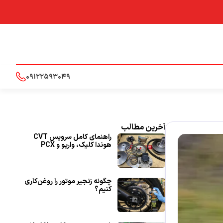
09122593049
آخرین مطالب
راهنمای کامل سرویس CVT
هوندا کلیک، واریو و PCX
چگونه زنجیر موتور را روغن‌کاری
کنیم؟