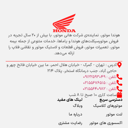
هوندا موتور، نماینده‌ی شرکت هانی موتور، با بیش از ۲۰ سال تجربه در
فروش موتورسیکلت‌های هوندا و یاماها، خدمات متنوعی از جمله بیمه
موتور، تعمیرات موتور، فروش قطعات و لاستیک موتور و نقاشی فلاپ را
ارائه می‌دهد.
آدرس : تهران - گمرک - خیابان هلال احمر، ما بین خیابان فاتح چهر و
حاجی آباد، جنب درمانگاه استخر، پلاک 214
تلفن : 09122593049
تلفن : 02155676515
تلفن : 02155640982
ساعت کاری 10 صبح تا 8 شب
دسترسی سریع
لینک های مفید
موتورهای کلاسیک
وبلاگ
لنت موتور
درباره ما
اکسسوری های موتور
رضایت مشتری