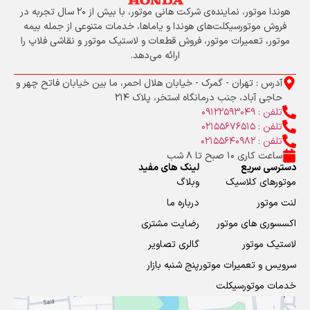
هوندا موتور، نماینده‌ی شرکت هانی موتور، با بیش از ۲۰ سال تجربه در
فروش موتورسیکلت‌های هوندا و یاماها، خدمات متنوعی از جمله بیمه
موتور، تعمیرات موتور، فروش قطعات و لاستیک موتور و نقاشی فلاپ را
ارائه می‌دهد.
آدرس : تهران - گمرک - خیابان هلال احمر، ما بین خیابان فاتح چهر و
حاجی آباد، جنب درمانگاه استخر، پلاک 214
تلفن : 09122593049
تلفن : 02155676515
تلفن : 02155640982
ساعت کاری 10 صبح تا 8 شب
دسترسی سریع
لینک های مفید
موتورهای کلاسیک
وبلاگ
لنت موتور
درباره ما
اکسسوری های موتور
رضایت مشتری
لاستیک موتور
گالری تصاویر
سرویس و تعمیرات موتور
پنج شنبه بازار
خدمات موتورسیکلت