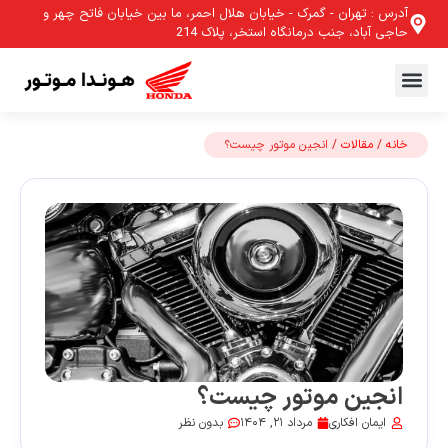
آدرس : تهران - گمرک - خیابان هلال احمر، ما بین خیابان فاتح چهر و
حاجی آباد، جنب درمانگاه استخر، پلاک 214
خانه
/
مقالات
/ انجین موتور چیست؟
انجین موتور چیست؟
ایمان افکاری
مرداد 21, 1404
بدون نظر