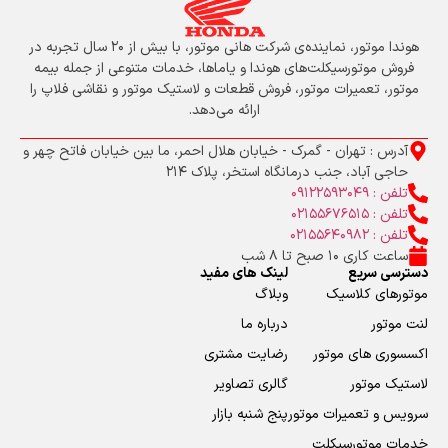
هوندا موتور، نماینده‌ی شرکت هانی موتور، با بیش از ۲۰ سال تجربه در
فروش موتورسیکلت‌های هوندا و یاماها، خدمات متنوعی از جمله بیمه
موتور، تعمیرات موتور، فروش قطعات و لاستیک موتور و نقاشی فلاپ را
ارائه می‌دهد.
آدرس : تهران - گمرک - خیابان هلال احمر، ما بین خیابان فاتح چهر و
حاجی آباد، جنب درمانگاه استخر، پلاک 214
تلفن : 09122593049
تلفن : 02155676515
تلفن : 02155640982
ساعت کاری 10 صبح تا 8 شب
دسترسی سریع
لینک های مفید
موتورهای کلاسیک
وبلاگ
لنت موتور
درباره ما
اکسسوری های موتور
رضایت مشتری
لاستیک موتور
گالری تصاویر
سرویس و تعمیرات موتور
پنج شنبه بازار
خدمات موتورسیکلت