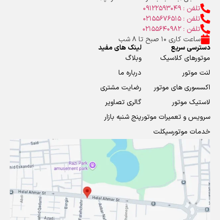
تلفن : 09122593049
تلفن : 02155676515
تلفن : 02155640982
ساعت کاری 10 صبح تا 8 شب
دسترسی سریع
لینک های مفید
موتورهای کلاسیک
وبلاگ
لنت موتور
درباره ما
اکسسوری های موتور
رضایت مشتری
لاستیک موتور
گالری تصاویر
سرویس و تعمیرات موتور
پنج شنبه بازار
خدمات موتورسیکلت