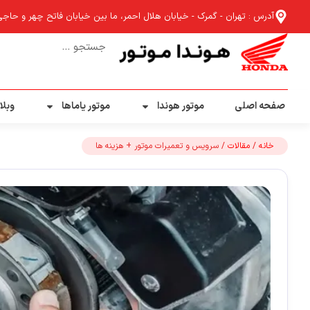
آدرس : تهران - گمرک - خیابان هلال احمر، ما بین خیابان فاتح چهر و حاجی آب
صفحه اصلی
موتور هوندا
موتور یاماها
وبلا
خانه
/
مقالات
/ سرویس و تعمیرات موتور + هزینه ها