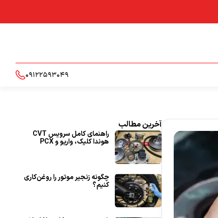
09122593049
آخرین مطالب
راهنمای کامل سرویس CVT
هوندا کلیک، واریو و PCX
چگونه زنجیر موتور را روغن‌کاری
کنیم؟